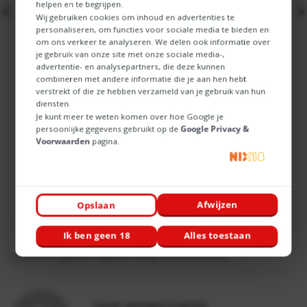
helpen en te begrijpen.
Wij gebruiken cookies om inhoud en advertenties te
personaliseren, om functies voor sociale media te bieden en
om ons verkeer te analyseren. We delen ook informatie over
je gebruik van onze site met onze sociale media-,
advertentie- en analysepartners, die deze kunnen
Blue Lagoon Cocktail
combineren met andere informatie die je aan hen hebt
verstrekt of die ze hebben verzameld van je gebruik van hun
De Blue Lagoon, ook wel bekend als de Blue Curacao cocktail, is een
diensten.
verbluffende en...
Je kunt meer te weten komen over hoe Google je
persoonlijke gegevens gebruikt op de
Google Privacy &
Lees verder
Voorwaarden
pagina.
Afwijzen
Opslaan
Ik ben geen 18
Alles toestaan
Dit bericht is gepost in
Algemeen
,
Blog
. Bookmark de
link
.
TEAM DRANKSTUNTER