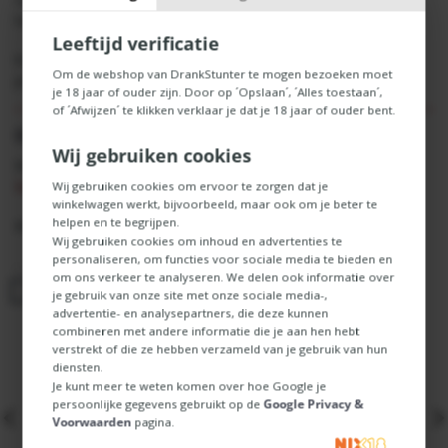
heerlijke manier om van een koud Mexicaans bier te genieten.
Leeftijd verificatie
Experimenteer met verschillende ingrediënten en ontdek jouw
Om de webshop van DrankStunter te mogen bezoeken moet
perfecte Michelada!
je 18 jaar of ouder zijn. Door op ´Opslaan´, ´Alles toestaan´,
of ´Afwijzen´ te klikken verklaar je dat je 18 jaar of ouder bent.
Ontdek ook andere lekkere cocktails
Wij gebruiken cookies
Wil je andere cocktails proberen? Bekijk hier hoe je zelf een
Sidecar
of
Jagermeister Mule
maakt.
Wij gebruiken cookies om ervoor te zorgen dat je
winkelwagen werkt, bijvoorbeeld, maar ook om je beter te
helpen en te begrijpen.
Meer weten over kant-en-klare cocktails? Ontdek
hier
alles.
Wij gebruiken cookies om inhoud en advertenties te
personaliseren, om functies voor sociale media te bieden en
om ons verkeer te analyseren. We delen ook informatie over
06
je gebruik van onze site met onze sociale media-,
jan
advertentie- en analysepartners, die deze kunnen
combineren met andere informatie die je aan hen hebt
verstrekt of die ze hebben verzameld van je gebruik van hun
diensten.
Je kunt meer te weten komen over hoe Google je
persoonlijke gegevens gebruikt op de
Google Privacy &
Voorwaarden
pagina.