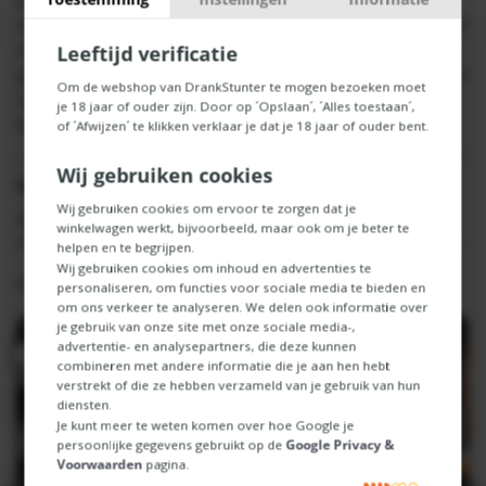
verjaardag viert, een cadeau zoekt voor Valentijnsdag, kerst of
zomaar een romantische verrassing, deze cadeaus zorgen
Leeftijd verificatie
gegarandeerd voor een glimlach. Laat je inspireren en geef een
Om de webshop van DrankStunter te mogen bezoeken moet
cadeau dat zowel stijlvol als persoonlijk is. Heb je hulp nodig
je 18 jaar of ouder zijn. Door op ´Opslaan´, ´Alles toestaan´,
bij het kiezen? Onze klantenservice helpt je graag verder!
of ´Afwijzen´ te klikken verklaar je dat je 18 jaar of ouder bent.
Wij gebruiken cookies
Ontdek ook andere interessante blogs
Wij gebruiken cookies om ervoor te zorgen dat je
Wil je andere blogs lezen? Bekijk hier enkele van onze cocktail
winkelwagen werkt, bijvoorbeeld, maar ook om je beter te
recepten en hoe je zelf een
Sidecar
of
Jagermeister Mule
maakt.
helpen en te begrijpen.
Wij gebruiken cookies om inhoud en advertenties te
Meer weten over kant-en-klare cocktails? Ontdek
hier
alles.
personaliseren, om functies voor sociale media te bieden en
om ons verkeer te analyseren. We delen ook informatie over
je gebruik van onze site met onze sociale media-,
advertentie- en analysepartners, die deze kunnen
03
sep
combineren met andere informatie die je aan hen hebt
verstrekt of die ze hebben verzameld van je gebruik van hun
diensten.
Je kunt meer te weten komen over hoe Google je
persoonlijke gegevens gebruikt op de
Google Privacy &
Voorwaarden
pagina.