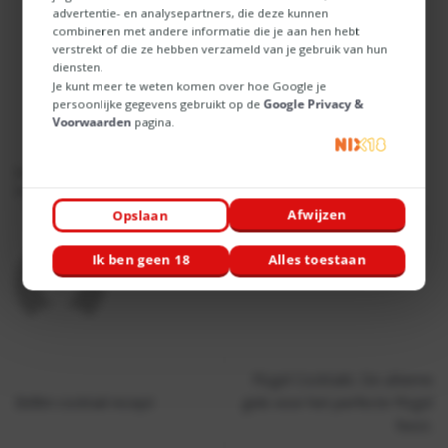
advertentie- en analysepartners, die deze kunnen
combineren met andere informatie die je aan hen hebt
verstrekt of die ze hebben verzameld van je gebruik van hun
diensten.
Je kunt meer te weten komen over hoe Google je
persoonlijke gegevens gebruikt op de
Google Privacy &
Voorwaarden
pagina.
Dit bericht is gepost in
Algemeen
,
Blog
,
Cocktails
,
Tequila
. Bookmark de
link
.
Afwijzen
Opslaan
Ik ben geen 18
Alles toestaan
GROWTHMEDIA
Flügel Cocktails: De ultieme
Bellini cocktail recept
gids voor het perfecte Flügel
feest.