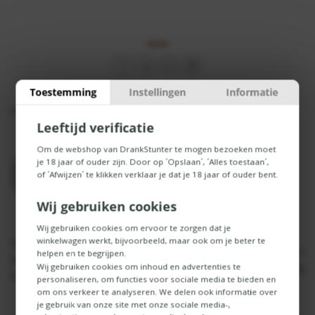
Toestemming
Instellingen
Informatie
Dit bericht is gepost in
Algemeen
,
Blog
,
Cocktails
,
Rum
. Bookmark de
link
.
Leeftijd verificatie
Om de webshop van DrankStunter te mogen bezoeken moet
TEAM DRANKSTUNTER
je 18 jaar of ouder zijn. Door op ´Opslaan´, ´Alles toestaan´,
of ´Afwijzen´ te klikken verklaar je dat je 18 jaar of ouder bent.
Wij gebruiken cookies
Wij gebruiken cookies om ervoor te zorgen dat je
winkelwagen werkt, bijvoorbeeld, maar ook om je beter te
Witte wijn sangria maken: het
Rum sour: fris, krachtig en
helpen en te begrijpen.
ultieme zomerse recept met
Wij gebruiken cookies om inhoud en advertenties te
veelzijdig
cava en vers fruit
personaliseren, om functies voor sociale media te bieden en
om ons verkeer te analyseren. We delen ook informatie over
je gebruik van onze site met onze sociale media-,