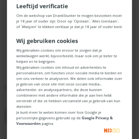
White Russian
Leeftijd verificatie
De White Russian, misschien ken je deze cocktail van zijn prominente
Om de webshop van DrankStunter te mogen bezoeken moet
rol in de cultklassieker...
je 18 jaar of ouder zijn. Door op ´Opslaan´, ´Alles toestaan´,
of ´Afwijzen´ te klikken verklaar je dat je 18 jaar of ouder bent.
Lees verder
Wij gebruiken cookies
Wij gebruiken cookies om ervoor te zorgen dat je
winkelwagen werkt, bijvoorbeeld, maar ook om je beter te
helpen en te begrijpen.
Wij gebruiken cookies om inhoud en advertenties te
personaliseren, om functies voor sociale media te bieden en
om ons verkeer te analyseren. We delen ook informatie over
je gebruik van onze site met onze sociale media-,
Dit bericht is gepost in
Algemeen
,
Blog
,
Cocktails
. Bookmark de
link
.
advertentie- en analysepartners, die deze kunnen
combineren met andere informatie die je aan hen hebt
verstrekt of die ze hebben verzameld van je gebruik van hun
diensten.
TEAM DRANKSTUNTER
Je kunt meer te weten komen over hoe Google je
persoonlijke gegevens gebruikt op de
Google Privacy &
Voorwaarden
pagina.